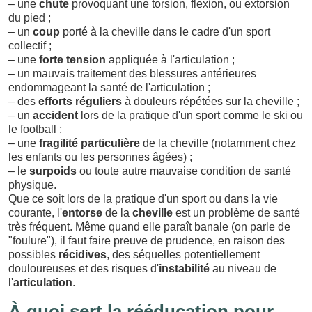
– une
chute
provoquant une torsion, flexion, ou extorsion
du pied ;
– un
coup
porté à la cheville dans le cadre d'un sport
collectif ;
– une
forte tension
appliquée à l'articulation ;
– un mauvais traitement des blessures antérieures
endommageant la santé de l'articulation ;
– des
efforts réguliers
à douleurs répétées sur la cheville ;
– un
accident
lors de la pratique d'un sport comme le ski ou
le football ;
– une
fragilité particulière
de la cheville (notamment chez
les enfants ou les personnes âgées) ;
– le
surpoids
ou toute autre mauvaise condition de santé
physique.
Que ce soit lors de la pratique d'un sport ou dans la vie
courante, l'
entorse
de la
cheville
est un problème de santé
très fréquent. Même quand elle paraît banale (on parle de
"foulure"), il faut faire preuve de prudence, en raison des
possibles
récidives
, des séquelles potentiellement
douloureuses et des risques d'
instabilité
au niveau de
l'
articulation
.
À quoi sert la rééducation pour