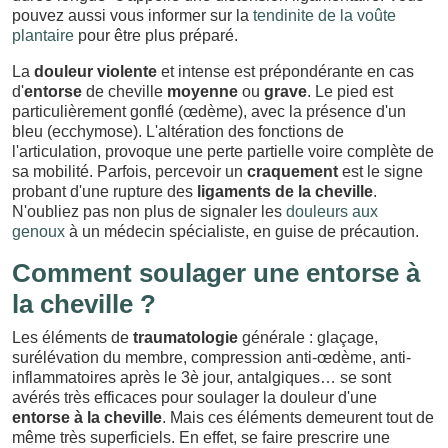
pouvez aussi vous informer sur la
tendinite de la voûte
plantaire
pour être plus préparé.
La
douleur violente
et intense est prépondérante en cas
d'
entorse
de cheville
moyenne
ou
grave
. Le pied est
particulièrement gonflé (œdème), avec la présence d'un
bleu (ecchymose). L'altération des fonctions de
l'articulation, provoque une perte partielle voire complète de
sa mobilité. Parfois, percevoir un
craquement
est le signe
probant d'une rupture des
ligaments de la cheville
.
N'oubliez pas non plus de signaler les
douleurs aux
genoux
à un médecin spécialiste, en guise de précaution.
Comment soulager une entorse à
la cheville ?
Les éléments de
traumatologie
générale : glaçage,
surélévation du membre, compression anti-œdème, anti-
inflammatoires après le 3è jour, antalgiques… se sont
avérés très efficaces pour soulager la douleur d'une
entorse à la cheville
. Mais ces éléments demeurent tout de
même très superficiels. En effet, se faire prescrire une