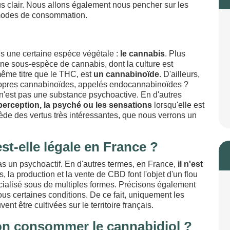
us clair. Nous allons également nous pencher sur les
s modes de consommation.
s une certaine espèce végétale :
le cannabis
. Plus
'une sous-espèce de cannabis, dont la culture est
même titre que le THC, est
un cannabinoïde
. D'ailleurs,
ropres cannabinoïdes, appelés endocannabinoïdes ?
n'est pas une substance psychoactive. En d'autres
 perception, la psyché ou les sensations
lorsqu'elle est
e des vertus très intéressantes, que nous verrons un
t-elle légale en France ?
s un psychoactif. En d'autres termes, en France,
il n'est
 la production et la vente de CBD font l'objet d'un flou
cialisé sous de multiples formes. Précisons également
ous certaines conditions. De ce fait, uniquement les
ent être cultivées sur le territoire français.
on consommer le cannabidiol ?