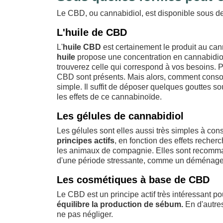
Le CBD, ou cannabidiol, est disponible sous de
L'huile de CBD
L'
huile CBD
est certainement le produit au ca
huile
propose une concentration en cannabidiol v
trouverez celle qui correspond à vos besoins. Pl
CBD sont présents. Mais alors, comment consom
simple. Il suffit de déposer quelques gouttes sou
les effets de ce cannabinoïde.
Les gélules de cannabidiol
Les gélules sont elles aussi très simples à co
principes actifs
, en fonction des effets recher
les animaux de compagnie. Elles sont recomman
d'une période stressante, comme un déménag
Les cosmétiques à base de CBD
Le CBD est un principe actif très intéressant pou
équilibre la production de sébum.
En d'autres
ne pas négliger.