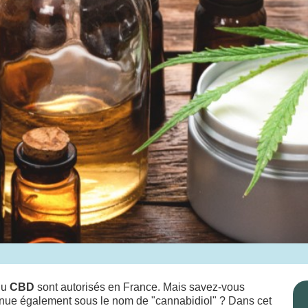
du
CBD
sont autorisés en France. Mais savez-vous
nnue également sous le nom de "cannabidiol" ? Dans cet